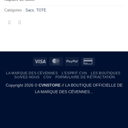
Catégories :
Sacs
,
TOTE
Visa
MasterCard
PayPal
Credit
Card
LA MARQUE DES CÉVENNES
L’ESPRIT CVN
LES BOUTIQUES
2
SUIVEZ-NOUS
CGV
FORMULAIRE DE RÉTRACTATION
Copyright 2026 ©
CVNSTORE
// LA BOUTIQUE OFFICIELLE DE
LA MARQUE DES CÉVENNES...