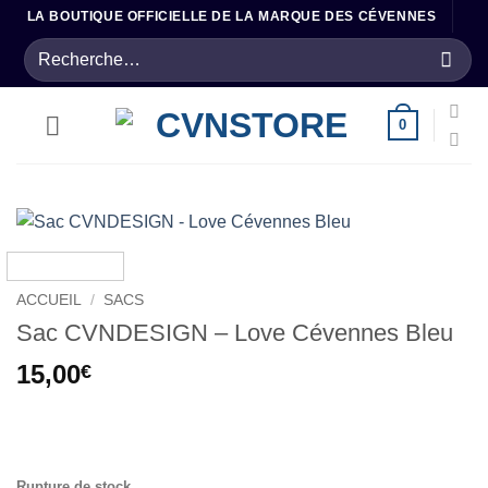
Passer
LA BOUTIQUE OFFICIELLE DE LA MARQUE DES CÉVENNES
au
Recherche
contenu
pour :
0
ACCUEIL
/
SACS
Sac CVNDESIGN – Love Cévennes Bleu
15,00
€
.
Rupture de stock