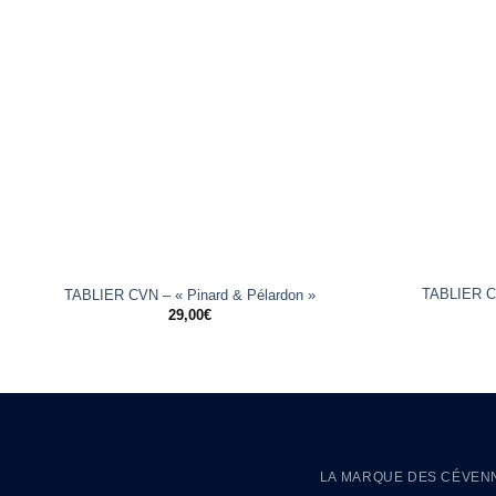
+
+
TABLIER C
TABLIER CVN – « Pinard & Pélardon »
29,00
€
LA MARQUE DES CÉVEN