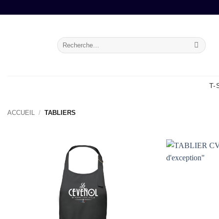
Passer
au
contenu
Recherche
pour :
T-
ACCUEIL
/
TABLIERS