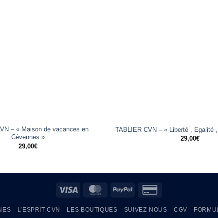
+
VN – « Maison de vacances en
TABLIER CVN – « Liberté , Egalité 
Cévennes »
29,00
€
29,00
€
Visa
MasterCard
PayPal
Credit
Card
NES
L’ESPRIT CVN
LES BOUTIQUES
SUIVEZ-NOUS
CGV
FORMUL
2