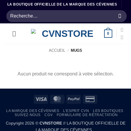
Passer
LA BOUTIQUE OFFICIELLE DE LA MARQUE DES CÉVENNES
au
Recherche
contenu
pour :
0
ACCUEIL
/
MUGS
Aucun produit ne correspond à votre sélection.
Visa
MasterCard
PayPal
Credit
Card
LA MARQUE DES CÉVENNES
L’ESPRIT CVN
LES BOUTIQUES
2
SUIVEZ-NOUS
CGV
FORMULAIRE DE RÉTRACTATION
Copyright 2026 ©
CVNSTORE
// LA BOUTIQUE OFFICIELLE DE
LA MARQUE DES CÉVENNES...