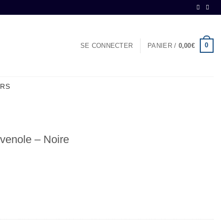
0
SE CONNECTER
PANIER /
0,00
€
ERS
évenole – Noire