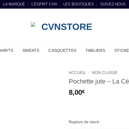
LA MARQUE
L’ESPRIT CVN
LES BOUTIQUES
SUIVEZ-NOUS
SHIRTS
SWEATS
CASQUETTES
TABLIERS
STICK
ACCUEIL
/
NON CLASSÉ
Pochette jute – La C
8,00
€
.
Rupture de stock