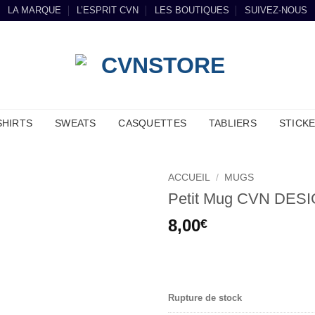
LA MARQUE
L’ESPRIT CVN
LES BOUTIQUES
SUIVEZ-NOUS
SHIRTS
SWEATS
CASQUETTES
TABLIERS
STICK
ACCUEIL
/
MUGS
Petit Mug CVN DESI
8,00
€
.
Rupture de stock