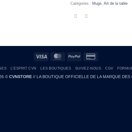
Catégories :
Mugs
,
Art de la table
Visa
MasterCard
PayPal
Credit
Card
NES
L’ESPRIT CVN
LES BOUTIQUES
SUIVEZ-NOUS
CGV
FORMUL
2
026 ©
CVNSTORE
// LA BOUTIQUE OFFICIELLE DE LA MARQUE DES 