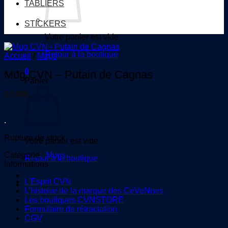
TABLIERS
STICKERS
Votre panier est vide.
Retour à la boutique
Accueil
/
Mugs
0
Mug CVN – Putain de Cagnas
Panier
10,00
€
.
Rupture de stock
Votre panier est vide.
Catégorie :
Mugs
Retour à la boutique
Informations
L’Esprit CVN
L’histoire de la marque des CéVeNnes
Les boutiques CVNSTORE
Formulaire de rétractation
CGV