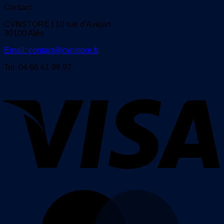
Contact
CVNSTORE | 10 rue d'Avéjan
30100 Alès
Email: contact@cvnstore.fr
Tel: 04 66 61 99 97
V
M