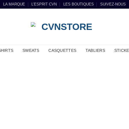
LA MARQUE
L’ESPRIT CVN
LES BOUTIQUES
SUIVEZ-NOUS
SHIRTS
SWEATS
CASQUETTES
TABLIERS
STICK