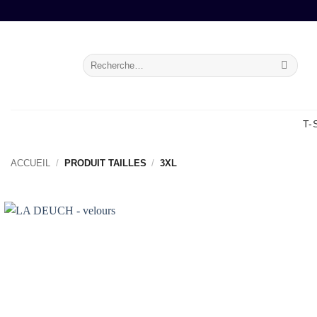
Passer
au
contenu
Recherche
pour :
T-
ACCUEIL
/
PRODUIT TAILLES
/
3XL