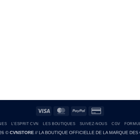
Visa
MasterCard
PayPal
Credit
Card
NES
L’ESPRIT CVN
LES BOUTIQUES
SUIVEZ-NOUS
CGV
FORMUL
2
026 ©
CVNSTORE
// LA BOUTIQUE OFFICIELLE DE LA MARQUE DES 