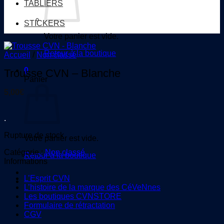
TABLIERS
STICKERS
Votre panier est vide.
Retour à la boutique
Accueil
/
Non classé
0
Trousse CVN – Blanche
Panier
5,00
€
.
Rupture de stock
Votre panier est vide.
Catégorie :
Non classé
Retour à la boutique
Informations
L’Esprit CVN
L’histoire de la marque des CéVeNnes
Les boutiques CVNSTORE
Formulaire de rétractation
CGV