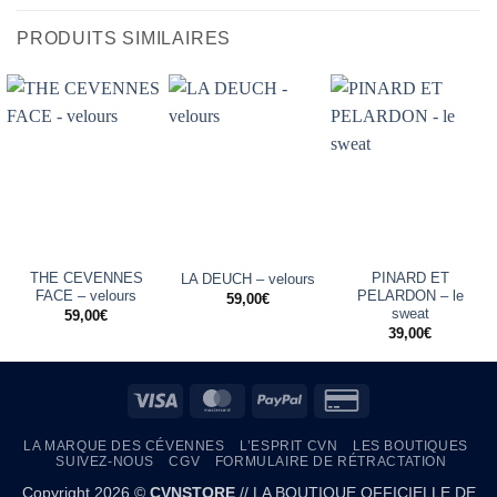
PRODUITS SIMILAIRES
THE CEVENNES
PINARD ET
LA DEUCH – velours
FACE – velours
PELARDON – le
59,00
€
sweat
59,00
€
39,00
€
Visa
MasterCard
PayPal
Credit
Card
LA MARQUE DES CÉVENNES
L’ESPRIT CVN
LES BOUTIQUES
2
SUIVEZ-NOUS
CGV
FORMULAIRE DE RÉTRACTATION
Copyright 2026 ©
CVNSTORE
// LA BOUTIQUE OFFICIELLE DE