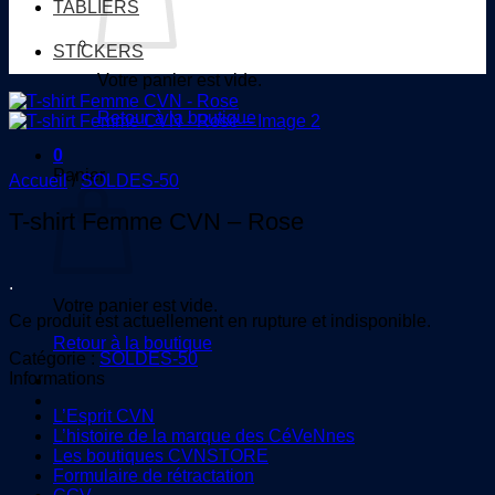
TABLIERS
STICKERS
Votre panier est vide.
Retour à la boutique
0
Panier
Accueil
/
SOLDES-50
T-shirt Femme CVN – Rose
.
Votre panier est vide.
Ce produit est actuellement en rupture et indisponible.
Retour à la boutique
Catégorie :
SOLDES-50
Informations
L’Esprit CVN
L’histoire de la marque des CéVeNnes
Les boutiques CVNSTORE
Formulaire de rétractation