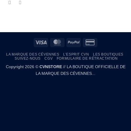
Visa
MasterCard
PayPal
Credit
Card
LA MARQUE DES CÉVENNES
L’ESPRIT CVN
LES BOUTIQUES
2
SUIVEZ-NOUS
CGV
FORMULAIRE DE RÉTRACTATION
Copyright 2026 ©
CVNSTORE
// LA BOUTIQUE OFFICIELLE DE
LA MARQUE DES CÉVENNES...