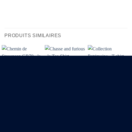
PRODUITS SIMILAIRES
Chemin de
Chasse and furious –
Collection Patrimoine
Stevenson GR70 – le
le Tee-Shirt
– T-shirt Cévennes
t-shirt
26,00
€
26,00
€
26,00
€
Visa
MasterCard
PayPal
Credit