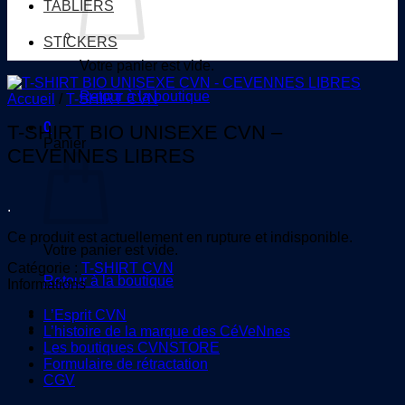
TABLIERS
STICKERS
Votre panier est vide.
Retour à la boutique
Accueil
/
T-SHIRT CVN
0
T-SHIRT BIO UNISEXE CVN –
Panier
CEVENNES LIBRES
.
Ce produit est actuellement en rupture et indisponible.
Votre panier est vide.
Catégorie :
T-SHIRT CVN
Retour à la boutique
Informations
L’Esprit CVN
L’histoire de la marque des CéVeNnes
Les boutiques CVNSTORE
Formulaire de rétractation
CGV