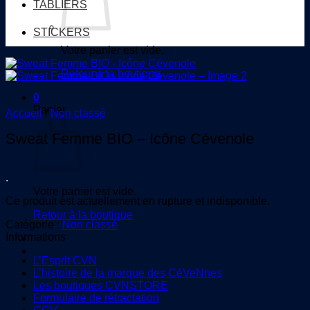
TABLIERS
STICKERS
Votre panier est vide.
Retour à la boutique
0
Panier
Accueil
/
Non classé
Sweat Femme BIO – Icône Cévenole
.
Votre panier est vide.
Ce produit est actuellement en rupture et indisponible.
Retour à la boutique
Catégorie :
Non classé
Informations
L’Esprit CVN
L’histoire de la marque des CéVeNnes
Les boutiques CVNSTORE
Formulaire de rétractation