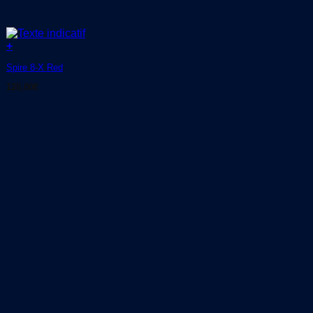
+
Spire 8-X Red
120,00
€