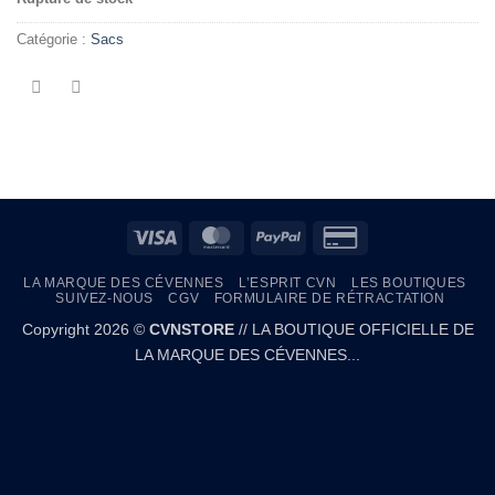
Catégorie :
Sacs
Visa
MasterCard
PayPal
Credit
Card
LA MARQUE DES CÉVENNES
L’ESPRIT CVN
LES BOUTIQUES
2
SUIVEZ-NOUS
CGV
FORMULAIRE DE RÉTRACTATION
Copyright 2026 ©
CVNSTORE
// LA BOUTIQUE OFFICIELLE DE
LA MARQUE DES CÉVENNES...