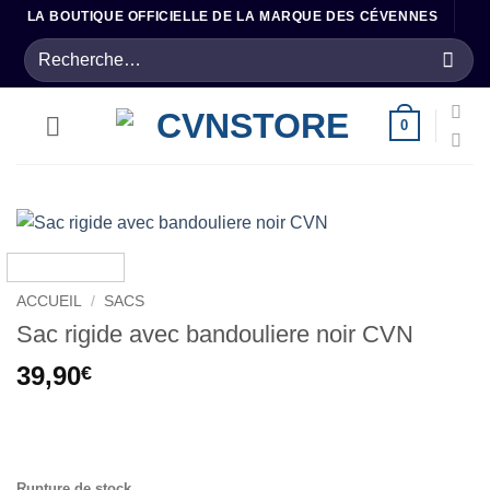
Passer
LA BOUTIQUE OFFICIELLE DE LA MARQUE DES CÉVENNES
au
Recherche
contenu
pour :
0
ACCUEIL
/
SACS
Sac rigide avec bandouliere noir CVN
39,90
€
.
Rupture de stock