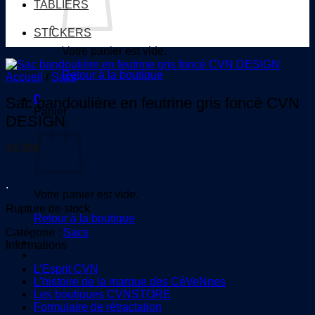
TABLIERS
STICKERS
Votre panier est vide.
Retour à la boutique
Accueil
/
Sacs
0
Sac bandoulière en feutrine gris foncé CVN
Panier
DESIGN
14,00
€
.
Votre panier est vide.
Rupture de stock
Retour à la boutique
Catégorie :
Sacs
Informations
L’Esprit CVN
L’histoire de la marque des CéVeNnes
Les boutiques CVNSTORE
Formulaire de rétractation