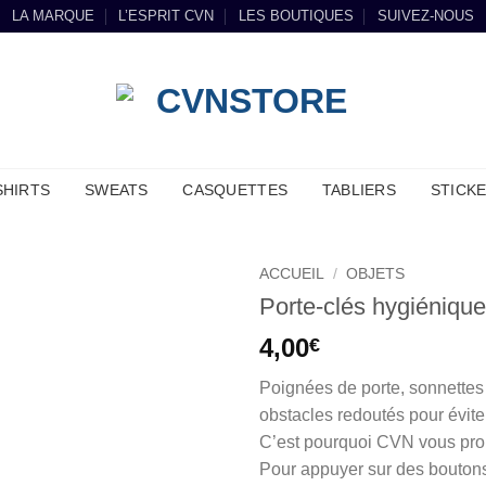
LA MARQUE
L’ESPRIT CVN
LES BOUTIQUES
SUIVEZ-NOUS
SHIRTS
SWEATS
CASQUETTES
TABLIERS
STICK
ACCUEIL
/
OBJETS
Porte-clés hygiéniq
4,00
€
Poignées de porte, sonnettes
obstacles redoutés pour éviter
C’est pourquoi CVN vous prop
Pour appuyer sur des boutons et