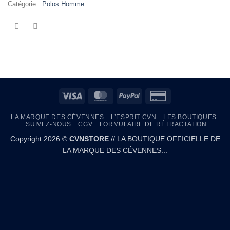
Catégorie :
Polos Homme
Visa
MasterCard
PayPal
Credit
Card
LA MARQUE DES CÉVENNES
L’ESPRIT CVN
LES BOUTIQUES
2
SUIVEZ-NOUS
CGV
FORMULAIRE DE RÉTRACTATION
Copyright 2026 ©
CVNSTORE
// LA BOUTIQUE OFFICIELLE DE
LA MARQUE DES CÉVENNES...