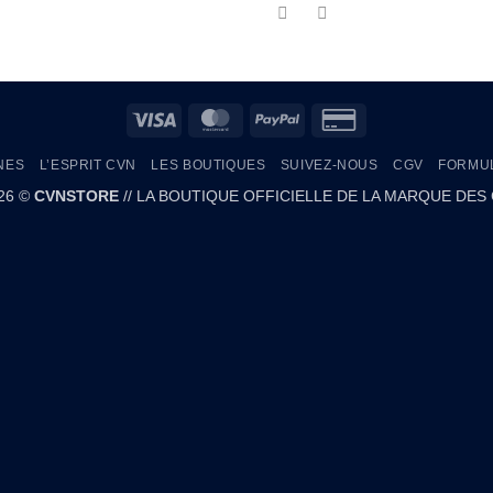
Visa
MasterCard
PayPal
Credit
Card
NES
L’ESPRIT CVN
LES BOUTIQUES
SUIVEZ-NOUS
CGV
FORMUL
2
026 ©
CVNSTORE
// LA BOUTIQUE OFFICIELLE DE LA MARQUE DES 