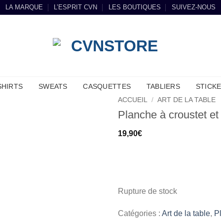
LA MARQUE
L’ESPRIT CVN
LES BOUTIQUES
SUIVEZ-NOUS
SHIRTS
SWEATS
CASQUETTES
TABLIERS
STICK
ACCUEIL
/
ART DE LA TABLE
Planche à croustet et
19,90
€
.
Rupture de stock
Catégories :
Art de la table
,
P