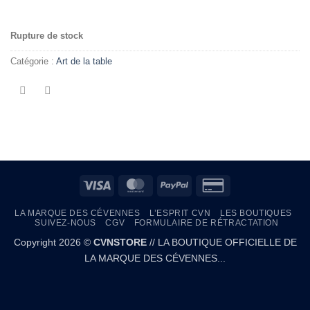
.
Rupture de stock
Catégorie :
Art de la table
Visa
MasterCard
PayPal
Credit
Card
LA MARQUE DES CÉVENNES
L’ESPRIT CVN
LES BOUTIQUES
2
SUIVEZ-NOUS
CGV
FORMULAIRE DE RÉTRACTATION
Copyright 2026 ©
CVNSTORE
// LA BOUTIQUE OFFICIELLE DE
LA MARQUE DES CÉVENNES...