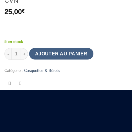
CVN
25,00
€
.
5 en stock
quantité de CASQUETTE TRUCKER TRICOLOR - CVN
AJOUTER AU PANIER
Catégorie :
Casquettes & Bérets
PRODUITS SIMILAIRES