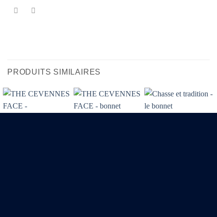
PRODUITS SIMILAIRES
THE CEVENNES
THE CEVENNES
Chasse et tradition –
FACE –
FACE – bonnet
le bonnet
CASQUETTE
premium doublé
12,00
€
NOIRE
polaire
25,00
€
16,00
€