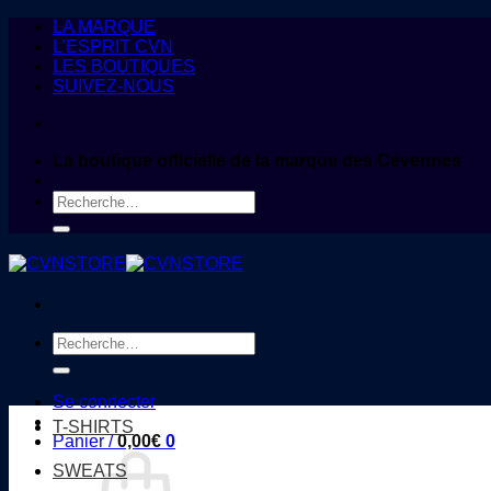
Passer
LA MARQUE
au
L’ESPRIT CVN
contenu
LES BOUTIQUES
SUIVEZ-NOUS
La boutique officielle de la marque des Cévennes
Recherche
pour :
Recherche
pour :
Se connecter
T-SHIRTS
Panier /
0,00
€
0
SWEATS