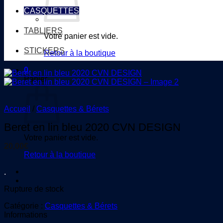
CASQUETTES
TABLIERS
Votre panier est vide.
STICKERS
Retour à la boutique
0
Panier
Accueil
/
Casquettes & Bérets
Beret en lin bleu 2020 CVN DESIGN
Votre panier est vide.
20,00
€
Retour à la boutique
.
Rupture de stock
Catégorie :
Casquettes & Bérets
Informations