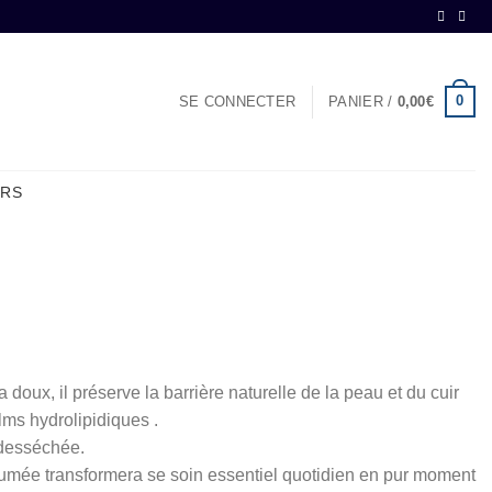
0
SE CONNECTER
PANIER /
0,00
€
ERS
 doux, il préserve la barrière naturelle de la peau et du cuir
lms hydrolipidiques .
 desséchée.
umée transformera se soin essentiel quotidien en pur moment