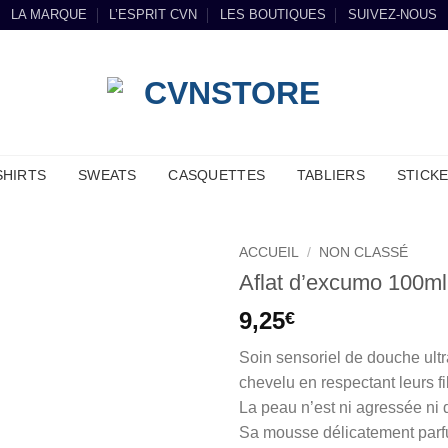
LA MARQUE
L’ESPRIT CVN
LES BOUTIQUES
SUIVEZ-NOUS
SHIRTS
SWEATS
CASQUETTES
TABLIERS
STICK
ACCUEIL
/
NON CLASSÉ
Aflat d’excumo 100ml
9,25
€
Soin sensoriel de douche ultra
chevelu en respectant leurs fi
La peau n’est ni agressée ni
Sa mousse délicatement parf